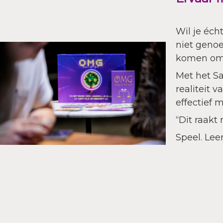
Wil je éch
niet genoe
komen om 
Met het S
realiteit 
effectief 
“Dit raakt
Speel. Lee