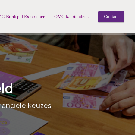
G Bordspel Experience
OMG kaartendeck
Contact
ld
nanciële keuzes.